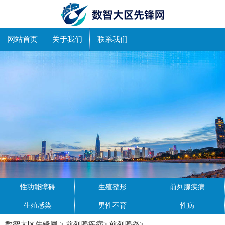
网站首页
关于我们
联系我们
性功能障碍
生殖整形
前列腺疾病
生殖感染
男性不育
性病
数智大区先锋网
>
前列腺疾病
>
前列腺炎
>