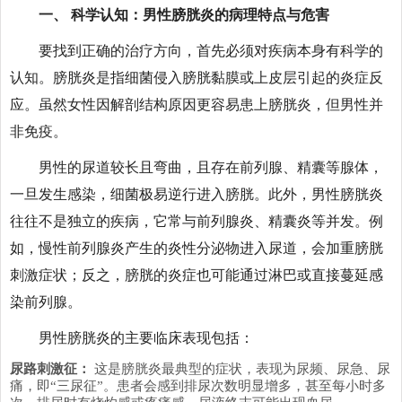
一、 科学认知：男性膀胱炎的病理特点与危害
要找到正确的治疗方向，首先必须对疾病本身有科学的
认知。膀胱炎是指细菌侵入膀胱黏膜或上皮层引起的炎症反
应。虽然女性因解剖结构原因更容易患上膀胱炎，但男性并
非免疫。
男性的尿道较长且弯曲，且存在前列腺、精囊等腺体，
一旦发生感染，细菌极易逆行进入膀胱。此外，男性膀胱炎
往往不是独立的疾病，它常与前列腺炎、精囊炎等并发。例
如，慢性前列腺炎产生的炎性分泌物进入尿道，会加重膀胱
刺激症状；反之，膀胱的炎症也可能通过淋巴或直接蔓延感
染前列腺。
男性膀胱炎的主要临床表现包括：
尿路刺激征：
这是膀胱炎最典型的症状，表现为尿频、尿急、尿
痛，即“三尿征”。患者会感到排尿次数明显增多，甚至每小时多