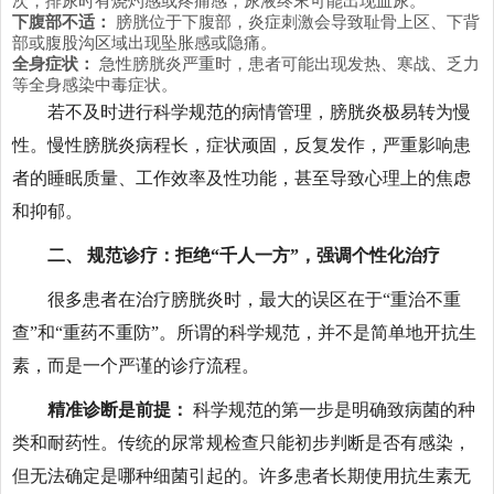
次，排尿时有烧灼感或疼痛感，尿液终末可能出现血尿。
下腹部不适：
膀胱位于下腹部，炎症刺激会导致耻骨上区、下背
部或腹股沟区域出现坠胀感或隐痛。
全身症状：
急性膀胱炎严重时，患者可能出现发热、寒战、乏力
等全身感染中毒症状。
若不及时进行科学规范的病情管理，膀胱炎极易转为慢
性。慢性膀胱炎病程长，症状顽固，反复发作，严重影响患
者的睡眠质量、工作效率及性功能，甚至导致心理上的焦虑
和抑郁。
二、 规范诊疗：拒绝“千人一方”，强调个性化治疗
很多患者在治疗膀胱炎时，最大的误区在于“重治不重
查”和“重药不重防”。所谓的科学规范，并不是简单地开抗生
素，而是一个严谨的诊疗流程。
精准诊断是前提：
科学规范的第一步是明确致病菌的种
类和耐药性。传统的尿常规检查只能初步判断是否有感染，
但无法确定是哪种细菌引起的。许多患者长期使用抗生素无