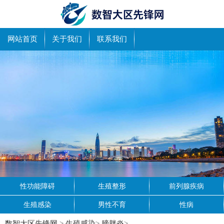
网站首页
关于我们
联系我们
性功能障碍
生殖整形
前列腺疾病
生殖感染
男性不育
性病
数智大区先锋网
>
生殖感染
>
膀胱炎
>